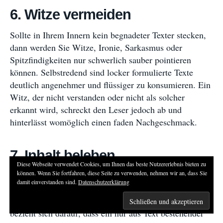
6. Witze vermeiden
Sollte in Ihrem Innern kein begnadeter Texter stecken,
dann werden Sie Witze, Ironie, Sarkasmus oder
Spitzfindigkeiten nur schwerlich sauber pointieren
können. Selbstredend sind locker formulierte Texte
deutlich angenehmer und flüssiger zu konsumieren. Ein
Witz, der nicht verstanden oder nicht als solcher
erkannt wird, schreckt den Leser jedoch ab und
hinterlässt womöglich einen faden Nachgeschmack.
7. Inhalt beleben
Diese Webseite verwendet Cookies, um Ihnen das beste Nutzererlebnis bieten zu
können. Wenn Sie fortfahren, diese Seite zu verwenden, nehmen wir an, dass Sie
Für sechs Seiten Text mit wenigen Absätzen, fehlenden
damit einverstanden sind.
Datenschutzerklärung
Zwischenüberschriften und geringster oder gar komplett
fehlender Bebilderung gibt es den Begriff Bleiwüste. Er
bezieht sich darauf, dass ein nur aus Text bestehender