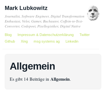
Mark Lubkowitz
Journalist, Software Engineer, Digital Transformation
Enthusiast, Velot, Gamer, Buchautor, Coffein-to-Text-
Converter, Codepoet, Pixellogistiker, Digital Native
Blog
Impressum & Datenschutzerklärung
Twitter
Github
Xing
msg systems ag
Linkedin
Allgemein
Allgemein
Es gibt 14 Beiträge in
.