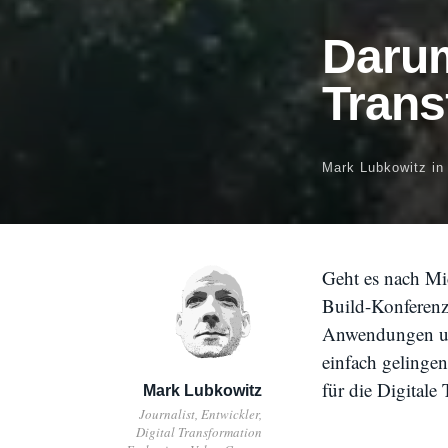
Darum
Trans
Mark Lubkowitz
in
Geht es nach Mi
Build-Konferenz
Anwendungen un
einfach gelinge
für die Digitale 
Mark Lubkowitz
Journalist, Entwickler,
Digital Transformation