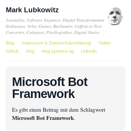
Mark Lubkowitz
Journalist, Software Engineer, Digital Transformation
Enthusiast, Velot, Gamer, Buchautor, Coffein-to-Text-
Converter, Codepoet, Pixellogistiker, Digital Native
Blog
Impressum & Datenschutzerklärung
Twitter
Github
Xing
msg systems ag
Linkedin
Microsoft Bot
Framework
Es gibt einen Beitrag mit dem Schlagwort
Microsoft Bot Framework
.