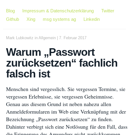
Blog
Impressum & Datenschutzerklärung
Twitter
Github
Xing
msg systems ag
Linkedin
Mark Lubkowitz
in
Allgemein
|
7. Februar 2017
Warum „Passwort
zurücksetzen“ fachlich
falsch ist
Menschen sind vergesslich. Sie vergessen Termine, sie
vergessen Erlebnisse, sie vergessen Geheimnisse.
Genau aus diesem Grund ist neben nahezu allen
Anmeldeformularen im Web eine Verknüpfung mit der
Bezeichnung „Passwort zurücksetzen“ zu finden.
Dahinter verbirgt sich eine Notlösung für den Fall, dass
die Erinnerung des Anwenders nicht zurückkommen