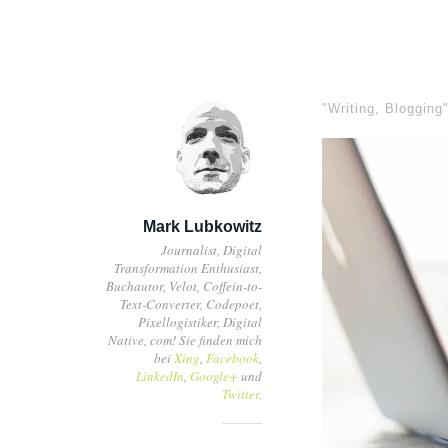
"Writing, Blogging
Mark Lubkowitz
Journalist, Digital
Transformation Enthusiast,
Buchautor, Velot, Coffein-to-
Text-Converter, Codepoet,
Pixellogistiker, Digital
Native, com! Sie finden mich
bei
Xing
,
Facebook
,
LinkedIn
,
Google+
und
Twitter
.