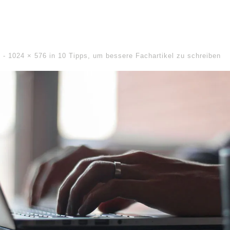
" -
1024 × 576
in
10 Tipps, um bessere Fachartikel zu schreiben