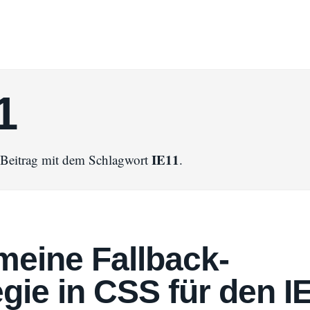
1
IE11
n Beitrag mit dem Schlagwort
.
meine Fallback-
egie in CSS für den I