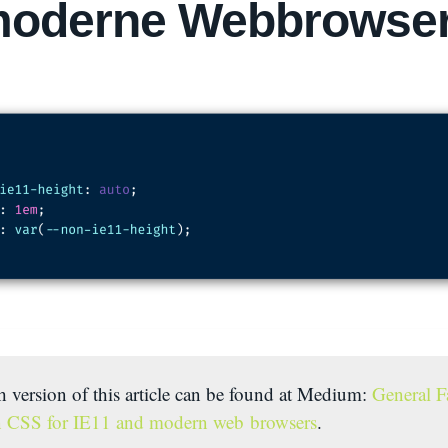
moderne Webbrowse
 version of this article can be found at Medium:
General F
in CSS for IE11 and modern web browsers
.