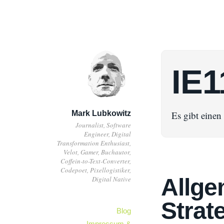
IE1
Mark Lubkowitz
Es gibt eine
Journalist, Software
Engineer, Digital
Transformation Enthusiast,
Velot, Gamer, Buchautor,
Coffein-to-Text-Converter,
Codepoet, Pixellogistiker,
Allge
Digital Native
Strat
Blog
Impressum &