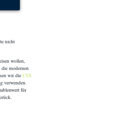
te nicht
eisen wollen,
ls die modernen
nen wir die
CSS
ng verwenden.
ablenwert für
zurück.