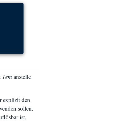
t
1em
anstelle
 explizit den
enden sollen.
flösbar ist,