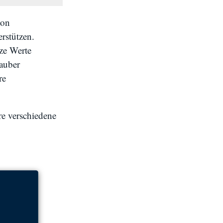
von
rstützen.
ze Werte
auber
re
re verschiedene